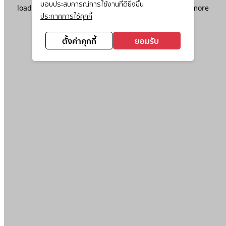
มอบประสบการณ์การใช้งานที่ดียิ่งขึ้น
loading
www.ktc.co.th
(see the
browser console
for more
ประกาศการใช้คุกกี้
information).
ตั้งค่าคุกกี้
ยอมรับ