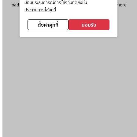
มอบประสบการณ์การใช้งานที่ดียิ่งขึ้น
loading
www.ktc.co.th
(see the
browser console
for more
ประกาศการใช้คุกกี้
information).
ตั้งค่าคุกกี้
ยอมรับ