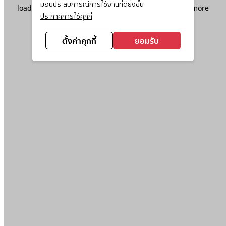
มอบประสบการณ์การใช้งานที่ดียิ่งขึ้น
loading
www.ktc.co.th
(see the
browser console
for more
ประกาศการใช้คุกกี้
information).
ตั้งค่าคุกกี้
ยอมรับ