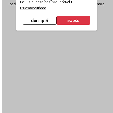
มอบประสบการณ์การใช้งานที่ดียิ่งขึ้น
loading
www.ktc.co.th
(see the
browser console
for more
ประกาศการใช้คุกกี้
information).
ตั้งค่าคุกกี้
ยอมรับ