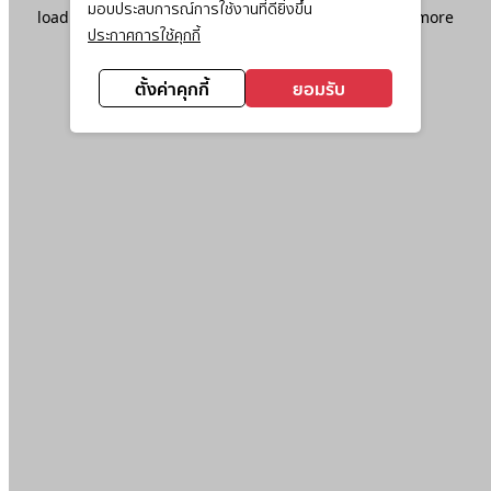
มอบประสบการณ์การใช้งานที่ดียิ่งขึ้น
loading
www.ktc.co.th
(see the
browser console
for more
ประกาศการใช้คุกกี้
information).
ตั้งค่าคุกกี้
ยอมรับ