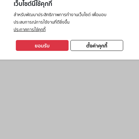
เว็บไซต์นี้ใช้คุกกี้
สำหรับพัฒนาประสิทธิภาพการทำงานเว็บไซต์ เพื่อมอบ
ประสบการณ์การใช้งานที่ดียิ่งขึ้น
exception has occurred while loading
www.ktc.co.th
(see the
browse
ประกาศการใช้คุกกี้
ยอมรับ
ตั้งค่าคุกกี้