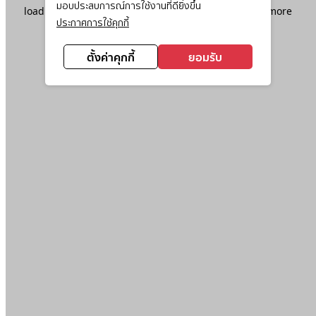
มอบประสบการณ์การใช้งานที่ดียิ่งขึ้น
loading
www.ktc.co.th
(see the
browser console
for more
ประกาศการใช้คุกกี้
information).
ตั้งค่าคุกกี้
ยอมรับ