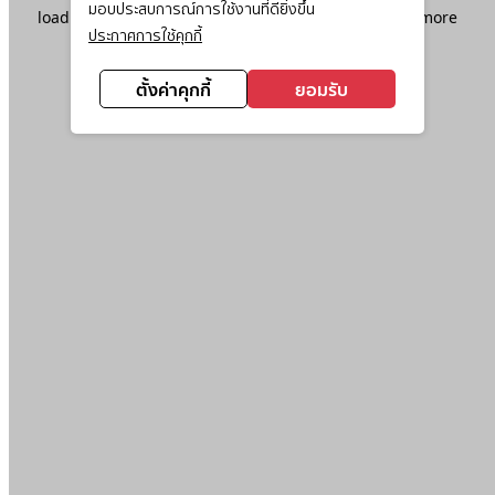
มอบประสบการณ์การใช้งานที่ดียิ่งขึ้น
loading
www.ktc.co.th
(see the
browser console
for more
ประกาศการใช้คุกกี้
information).
ตั้งค่าคุกกี้
ยอมรับ