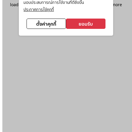
มอบประสบการณ์การใช้งานที่ดียิ่งขึ้น
loading
www.ktc.co.th
(see the
browser console
for more
ประกาศการใช้คุกกี้
information).
ตั้งค่าคุกกี้
ยอมรับ