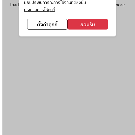
มอบประสบการณ์การใช้งานที่ดียิ่งขึ้น
loading
www.ktc.co.th
(see the
browser console
for more
ประกาศการใช้คุกกี้
information).
ตั้งค่าคุกกี้
ยอมรับ