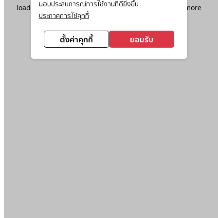
มอบประสบการณ์การใช้งานที่ดียิ่งขึ้น
loading
www.ktc.co.th
(see the
browser console
for more
ประกาศการใช้คุกกี้
information).
ตั้งค่าคุกกี้
ยอมรับ