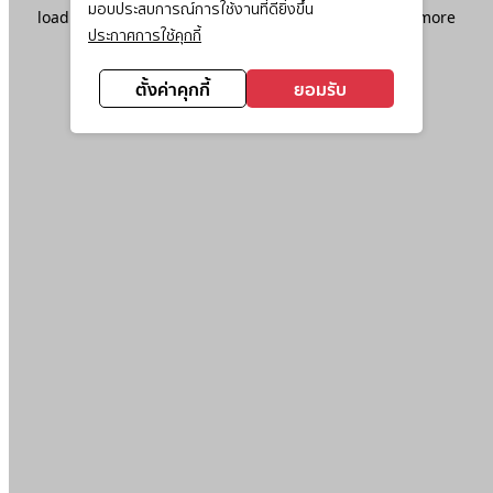
มอบประสบการณ์การใช้งานที่ดียิ่งขึ้น
loading
www.ktc.co.th
(see the
browser console
for more
ประกาศการใช้คุกกี้
information).
ตั้งค่าคุกกี้
ยอมรับ