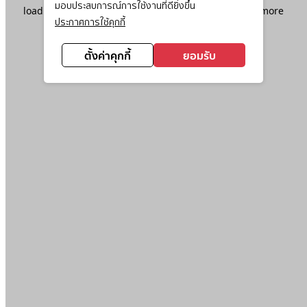
มอบประสบการณ์การใช้งานที่ดียิ่งขึ้น
loading
www.ktc.co.th
(see the
browser console
for more
ประกาศการใช้คุกกี้
information).
ตั้งค่าคุกกี้
ยอมรับ