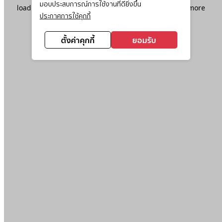
มอบประสบการณ์การใช้งานที่ดียิ่งขึ้น
loading
www.ktc.co.th
(see the
browser console
for more
ประกาศการใช้คุกกี้
information).
ตั้งค่าคุกกี้
ยอมรับ