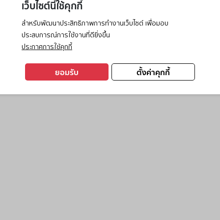
เว็บไซต์นี้ใช้คุกกี้
สำหรับพัฒนาประสิทธิภาพการทำงานเว็บไซต์ เพื่อมอบ
ประสบการณ์การใช้งานที่ดียิ่งขึ้น
exception has occurred while loading
www.ktc.co.th
(see the
browse
ประกาศการใช้คุกกี้
ยอมรับ
ตั้งค่าคุกกี้