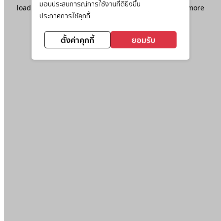
มอบประสบการณ์การใช้งานที่ดียิ่งขึ้น
loading
www.ktc.co.th
(see the
browser console
for more
ประกาศการใช้คุกกี้
information).
ตั้งค่าคุกกี้
ยอมรับ