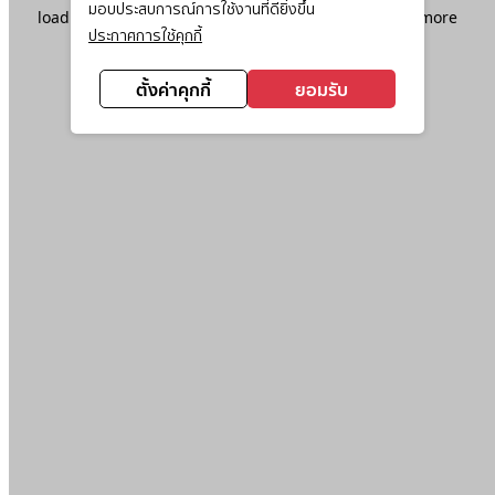
มอบประสบการณ์การใช้งานที่ดียิ่งขึ้น
loading
www.ktc.co.th
(see the
browser console
for more
ประกาศการใช้คุกกี้
information).
ตั้งค่าคุกกี้
ยอมรับ