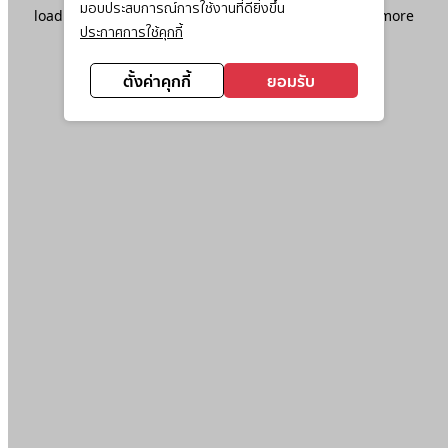
มอบประสบการณ์การใช้งานที่ดียิ่งขึ้น
loading
www.ktc.co.th
(see the
browser console
for more
ประกาศการใช้คุกกี้
information).
ตั้งค่าคุกกี้
ยอมรับ