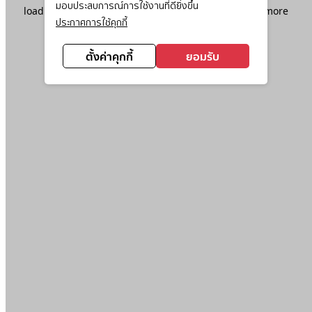
มอบประสบการณ์การใช้งานที่ดียิ่งขึ้น
loading
www.ktc.co.th
(see the
browser console
for more
ประกาศการใช้คุกกี้
information).
ตั้งค่าคุกกี้
ยอมรับ