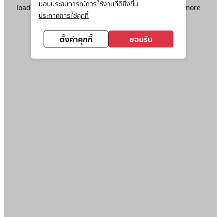
มอบประสบการณ์การใช้งานที่ดียิ่งขึ้น
loading
www.ktc.co.th
(see the
browser console
for more
ประกาศการใช้คุกกี้
information).
ตั้งค่าคุกกี้
ยอมรับ