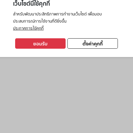
เว็บไซต์นี้ใช้คุกกี้
สำหรับพัฒนาประสิทธิภาพการทำงานเว็บไซต์ เพื่อมอบ
ประสบการณ์การใช้งานที่ดียิ่งขึ้น
exception has occurred while loading
www.ktc.co.th
(see the
browse
ประกาศการใช้คุกกี้
ยอมรับ
ตั้งค่าคุกกี้