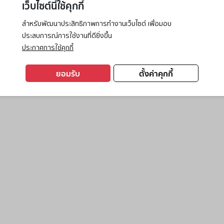
เว็บไซต์นี้ใช้คุกกี้
สำหรับพัฒนาประสิทธิภาพการทำงานเว็บไซต์ เพื่อมอบ
ประสบการณ์การใช้งานที่ดียิ่งขึ้น
exception has occurred while loading
www.ktc.co.th
(see the
browse
ประกาศการใช้คุกกี้
ยอมรับ
ตั้งค่าคุกกี้