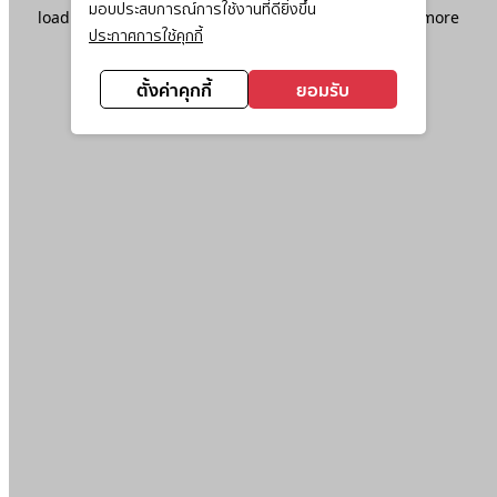
มอบประสบการณ์การใช้งานที่ดียิ่งขึ้น
loading
www.ktc.co.th
(see the
browser console
for more
ประกาศการใช้คุกกี้
information).
ตั้งค่าคุกกี้
ยอมรับ