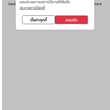
มอบประสบการณ์การใช้งานที่ดียิ่งขึ้น
loading
www.ktc.co.th
(see the
browser console
for more
ประกาศการใช้คุกกี้
information).
ตั้งค่าคุกกี้
ยอมรับ