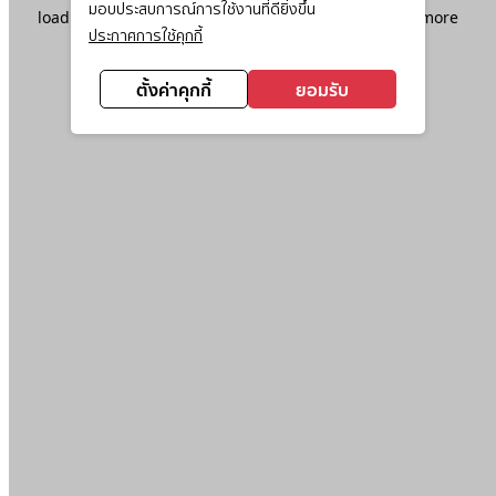
มอบประสบการณ์การใช้งานที่ดียิ่งขึ้น
loading
www.ktc.co.th
(see the
browser console
for more
ประกาศการใช้คุกกี้
information).
ตั้งค่าคุกกี้
ยอมรับ