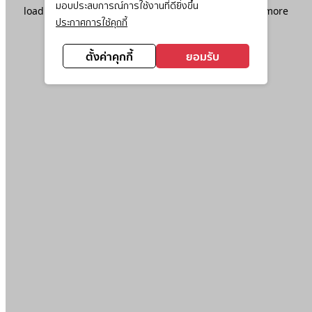
มอบประสบการณ์การใช้งานที่ดียิ่งขึ้น
loading
www.ktc.co.th
(see the
browser console
for more
ประกาศการใช้คุกกี้
information).
ตั้งค่าคุกกี้
ยอมรับ