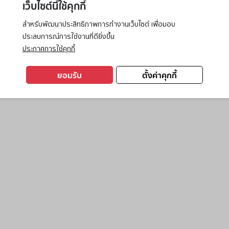
เว็บไซต์นี้ใช้คุกกี้
สำหรับพัฒนาประสิทธิภาพการทำงานเว็บไซต์ เพื่อมอบ
ประสบการณ์การใช้งานที่ดียิ่งขึ้น
exception has occurred while loading
www.ktc.co.th
(see the
browse
ประกาศการใช้คุกกี้
ยอมรับ
ตั้งค่าคุกกี้