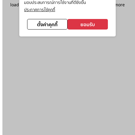
มอบประสบการณ์การใช้งานที่ดียิ่งขึ้น
loading
www.ktc.co.th
(see the
browser console
for more
ประกาศการใช้คุกกี้
information).
ตั้งค่าคุกกี้
ยอมรับ