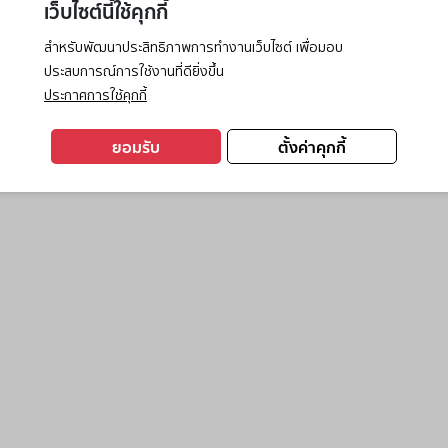
เว็บไซต์นี้ใช้คุกกี้
สำหรับพัฒนาประสิทธิภาพการทำงานเว็บไซต์ เพื่อมอบ
ประสบการณ์การใช้งานที่ดียิ่งขึ้น
exception has occurred while loading
www.ktc.co.th
(see the
browse
ประกาศการใช้คุกกี้
ยอมรับ
ตั้งค่าคุกกี้