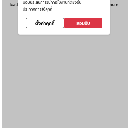
มอบประสบการณ์การใช้งานที่ดียิ่งขึ้น
loading
www.ktc.co.th
(see the
browser console
for more
ประกาศการใช้คุกกี้
information).
ตั้งค่าคุกกี้
ยอมรับ