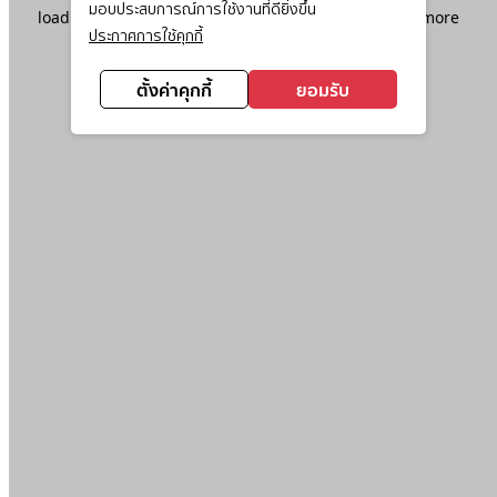
มอบประสบการณ์การใช้งานที่ดียิ่งขึ้น
loading
www.ktc.co.th
(see the
browser console
for more
ประกาศการใช้คุกกี้
information).
ตั้งค่าคุกกี้
ยอมรับ