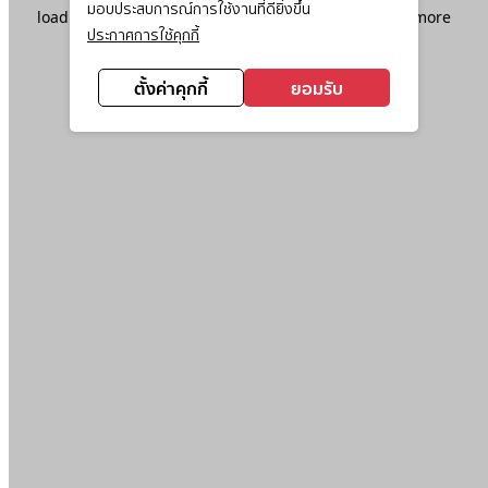
มอบประสบการณ์การใช้งานที่ดียิ่งขึ้น
loading
www.ktc.co.th
(see the
browser console
for more
ประกาศการใช้คุกกี้
information).
ตั้งค่าคุกกี้
ยอมรับ