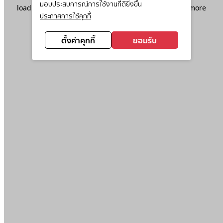
มอบประสบการณ์การใช้งานที่ดียิ่งขึ้น
loading
www.ktc.co.th
(see the
browser console
for more
ประกาศการใช้คุกกี้
information).
ตั้งค่าคุกกี้
ยอมรับ