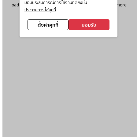
มอบประสบการณ์การใช้งานที่ดียิ่งขึ้น
loading
www.ktc.co.th
(see the
browser console
for more
ประกาศการใช้คุกกี้
information).
ตั้งค่าคุกกี้
ยอมรับ