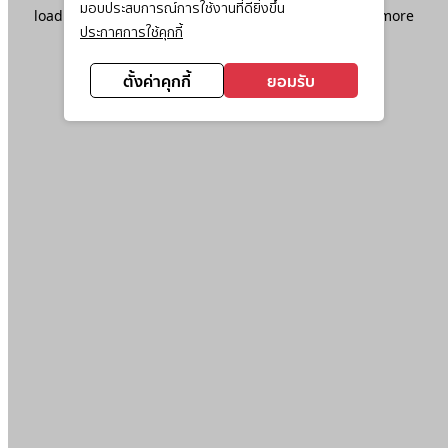
มอบประสบการณ์การใช้งานที่ดียิ่งขึ้น
loading
www.ktc.co.th
(see the
browser console
for more
ประกาศการใช้คุกกี้
information).
ตั้งค่าคุกกี้
ยอมรับ