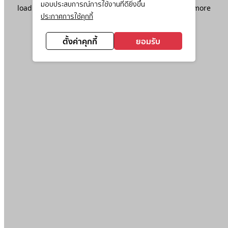
มอบประสบการณ์การใช้งานที่ดียิ่งขึ้น
loading
www.ktc.co.th
(see the
browser console
for more
ประกาศการใช้คุกกี้
information).
ตั้งค่าคุกกี้
ยอมรับ