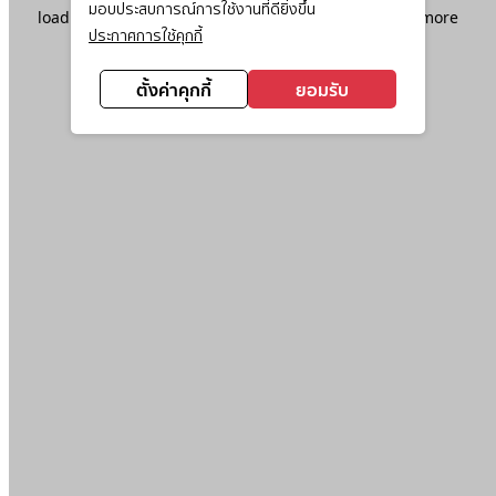
มอบประสบการณ์การใช้งานที่ดียิ่งขึ้น
loading
www.ktc.co.th
(see the
browser console
for more
ประกาศการใช้คุกกี้
information).
ตั้งค่าคุกกี้
ยอมรับ