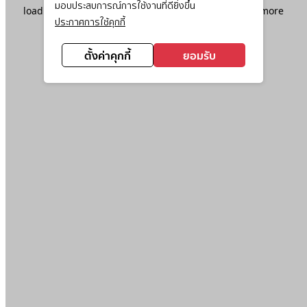
มอบประสบการณ์การใช้งานที่ดียิ่งขึ้น
loading
www.ktc.co.th
(see the
browser console
for more
ประกาศการใช้คุกกี้
information).
ตั้งค่าคุกกี้
ยอมรับ