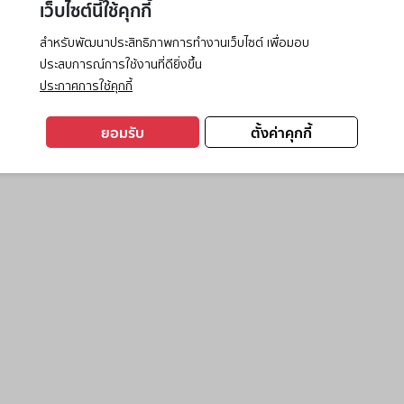
เว็บไซต์นี้ใช้คุกกี้
สำหรับพัฒนาประสิทธิภาพการทำงานเว็บไซต์ เพื่อมอบ
ประสบการณ์การใช้งานที่ดียิ่งขึ้น
exception has occurred while loading
www.ktc.co.th
(see the
browse
ประกาศการใช้คุกกี้
ยอมรับ
ตั้งค่าคุกกี้