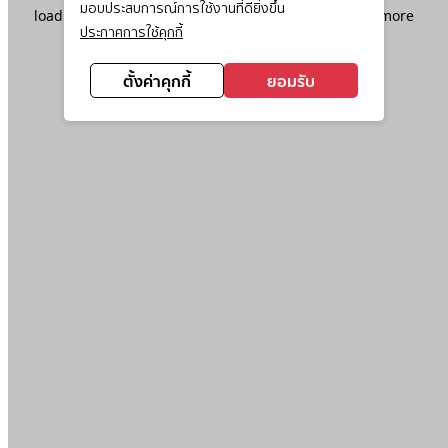
มอบประสบการณ์การใช้งานที่ดียิ่งขึ้น
loading
www.ktc.co.th
(see the
browser console
for more
ประกาศการใช้คุกกี้
information).
ตั้งค่าคุกกี้
ยอมรับ