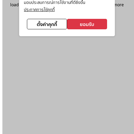
มอบประสบการณ์การใช้งานที่ดียิ่งขึ้น
loading
www.ktc.co.th
(see the
browser console
for more
ประกาศการใช้คุกกี้
information).
ตั้งค่าคุกกี้
ยอมรับ