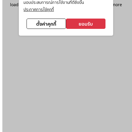
มอบประสบการณ์การใช้งานที่ดียิ่งขึ้น
loading
www.ktc.co.th
(see the
browser console
for more
ประกาศการใช้คุกกี้
information).
ตั้งค่าคุกกี้
ยอมรับ