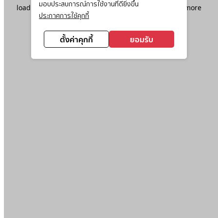
มอบประสบการณ์การใช้งานที่ดียิ่งขึ้น
loading
www.ktc.co.th
(see the
browser console
for more
ประกาศการใช้คุกกี้
information).
ตั้งค่าคุกกี้
ยอมรับ