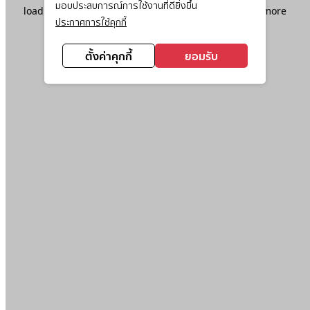
มอบประสบการณ์การใช้งานที่ดียิ่งขึ้น
loading
www.ktc.co.th
(see the
browser console
for more
ประกาศการใช้คุกกี้
information).
ตั้งค่าคุกกี้
ยอมรับ