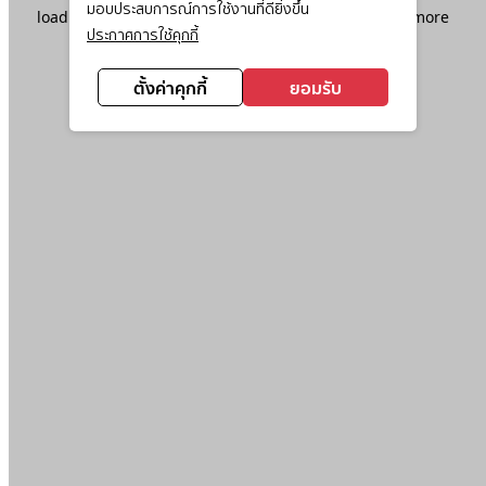
มอบประสบการณ์การใช้งานที่ดียิ่งขึ้น
loading
www.ktc.co.th
(see the
browser console
for more
ประกาศการใช้คุกกี้
information).
ตั้งค่าคุกกี้
ยอมรับ