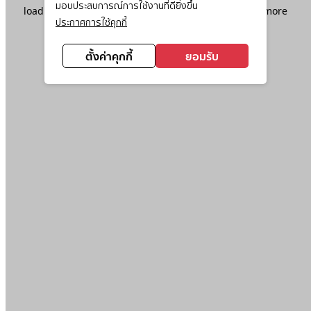
มอบประสบการณ์การใช้งานที่ดียิ่งขึ้น
loading
www.ktc.co.th
(see the
browser console
for more
ประกาศการใช้คุกกี้
information).
ตั้งค่าคุกกี้
ยอมรับ