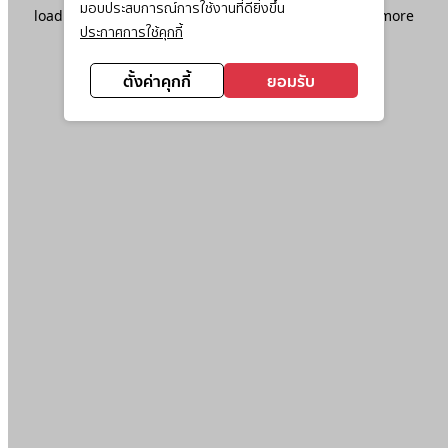
มอบประสบการณ์การใช้งานที่ดียิ่งขึ้น
loading
www.ktc.co.th
(see the
browser console
for more
ประกาศการใช้คุกกี้
information).
ตั้งค่าคุกกี้
ยอมรับ