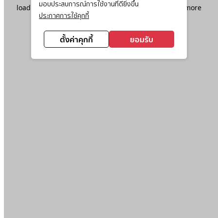
มอบประสบการณ์การใช้งานที่ดียิ่งขึ้น
loading
www.ktc.co.th
(see the
browser console
for more
ประกาศการใช้คุกกี้
information).
ตั้งค่าคุกกี้
ยอมรับ