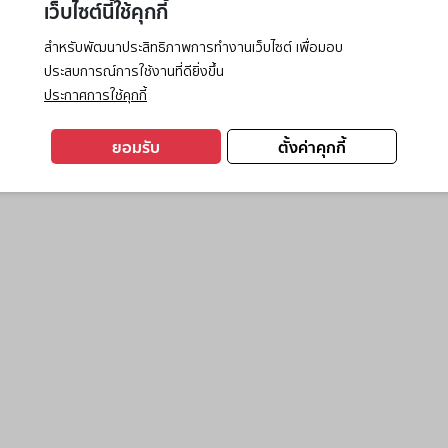
เว็บไซต์นี้ใช้คุกกี้
สำหรับพัฒนาประสิทธิภาพการทำงานเว็บไซต์ เพื่อมอบ
ประสบการณ์การใช้งานที่ดียิ่งขึ้น
exception has occurred while loading
www.ktc.co.th
(see the
browse
ประกาศการใช้คุกกี้
ยอมรับ
ตั้งค่าคุกกี้