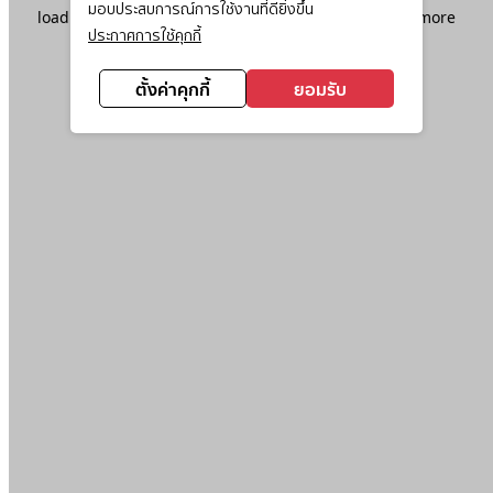
มอบประสบการณ์การใช้งานที่ดียิ่งขึ้น
loading
www.ktc.co.th
(see the
browser console
for more
ประกาศการใช้คุกกี้
information).
ตั้งค่าคุกกี้
ยอมรับ